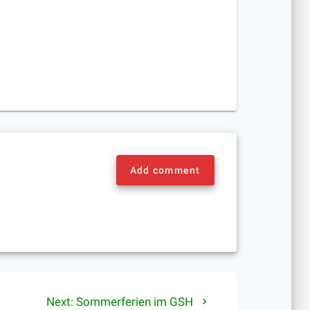
Add comment
Next
Next:
Sommerferien im GSH