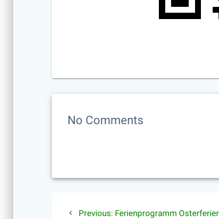
No Comments
Beitragsnavigati
Previous
Previous:
Ferienprogramm Osterferie