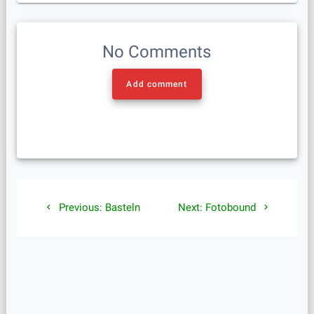
No Comments
Add comment
Beitragsnavigation
Previous
Next
Previous:
Basteln
Next:
Fotobound
post:
post: