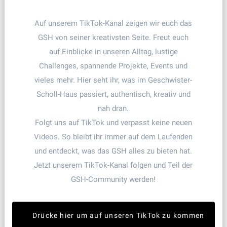
Auf unserem TikTok-Kanal zeigen wir euch das
GSH von seiner kreativsten Seite. Freut euch
auf Einblicke in unseren Alltag, lustige
Challenges, spannende Projekte, Events und
vieles mehr. Hier seht ihr, was im Geschwister-
Scholl-Haus passiert, authentisch, kreativ und
nah dran.
Folgt uns auf TikTok und verpasst keine neuen
Videos. So bleibt ihr immer auf dem Laufenden
und entdeckt, was das GSH alles zu bieten hat.
Jetzt unserem TikTok-Kanal folgen und Teil der
GSH-Community werden!
Drücke hier um auf unseren TikTok zu kommen